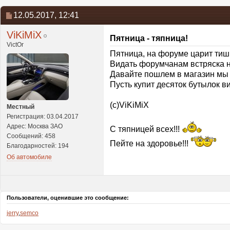
12.05.2017,
12:41
ViKiMiX
Пятница - тяпница!
VictOr
Пятница, на форуме царит тиш
Видать форумчанам встряска 
Давайте пошлем в магазин мы 
Пусть купит десяток бутылок в
(c)ViKiMiX
Местный
Регистрация: 03.04.2017
Адрес: Москва ЗАО
С тяпницей всех!!!
Сообщений: 458
Пейте на здоровье!!!
Благодарностей: 194
Об автомобиле
Пользователи, оценившие это сообщение:
jerry
,
semco