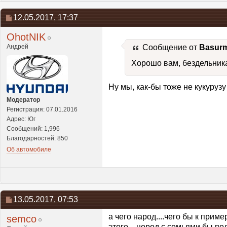
12.05.2017,
17:37
OhotNIK
Андрей
Сообщение от
Basur
Хорошо вам, бездельника
Ну мы, как-бы тоже не кукуруз
Модератор
Регистрация: 07.01.2016
Адрес: Юг
Сообщений: 1,996
Благодарностей: 850
Об автомобиле
13.05.2017,
07:53
а чего народ....чего бы к прим
semco
этого....нород с семьями бы под