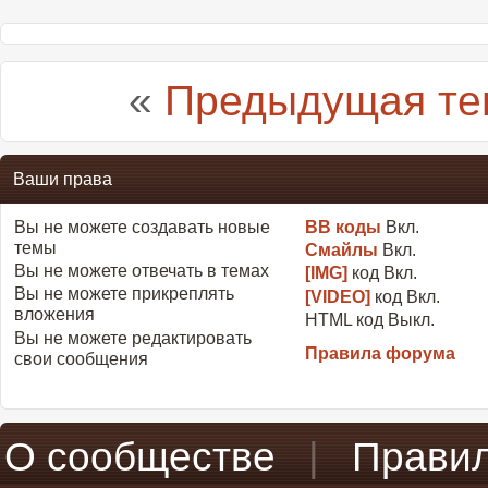
«
Предыдущая те
Ваши права
Вы
не можете
создавать новые
BB коды
Вкл.
темы
Смайлы
Вкл.
Вы
не можете
отвечать в темах
[IMG]
код
Вкл.
Вы
не можете
прикреплять
[VIDEO]
код
Вкл.
вложения
HTML код
Выкл.
Вы
не можете
редактировать
Правила форума
свои сообщения
О сообществе
|
Прави