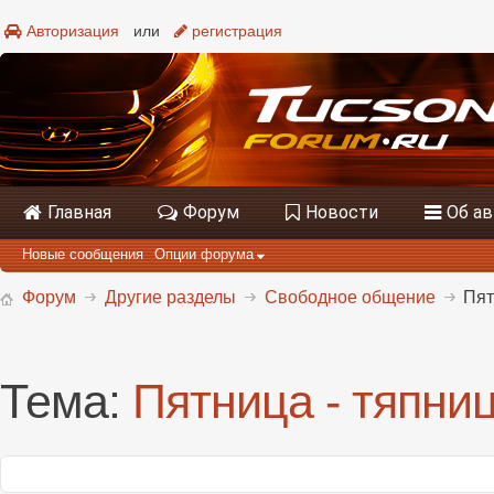
Авторизация
или
регистрация
Главная
Форум
Новости
Об а
Новые сообщения
Опции форума
Форум
Другие разделы
Свободное общение
Пят
Тема:
Пятница - тяпниц