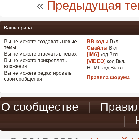
«
Предыдущая те
Ваши права
Вы
не можете
создавать новые
BB коды
Вкл.
темы
Смайлы
Вкл.
Вы
не можете
отвечать в темах
[IMG]
код
Вкл.
Вы
не можете
прикреплять
[VIDEO]
код
Вкл.
вложения
HTML код
Выкл.
Вы
не можете
редактировать
Правила форума
свои сообщения
О сообществе
|
Прави
|