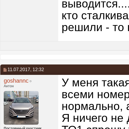
выводится....
кто сталкив
решили - то 
11.07.2017,
12:32
У меня такая
goshannc
Антон
всеми номер
нормально, а
Я ничего не 
Постоянный участник