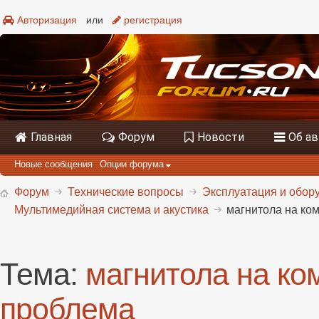
Авторизация
или
регистрация
Главная
Форум
Новости
Об а
Новые сообщения
Опции форума
Форум
Технические вопросы
Эксплуатация и обору
Мультимедийная система и акустика
магнитола на ко
Тема:
магнитола на ко
проблема