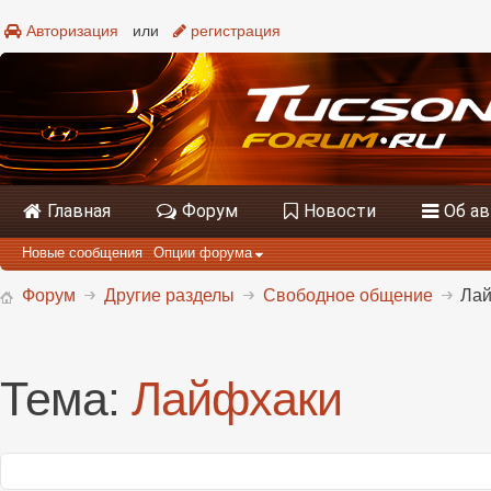
Авторизация
или
регистрация
Главная
Форум
Новости
Об а
Новые сообщения
Опции форума
Форум
Другие разделы
Свободное общение
Ла
Тема:
Лайфхаки