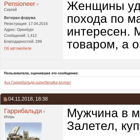
Женщины уд
Pensioneer
Сергей
похода по м
Ветеран форума
Регистрация: 17.04.2016
интересен. 
Адрес: Оренбург
Сообщений: 1,412
товаром, а о
Благодарностей: 299
Об автомобиле
Пользователи, оценившие это сообщение:
4ux
,
Гаррибальди
,
superfanatka
,
tvcman
04.11.2018,
18:38
Мужчина в м
Гаррибальди
Игорь
Залетел, ку