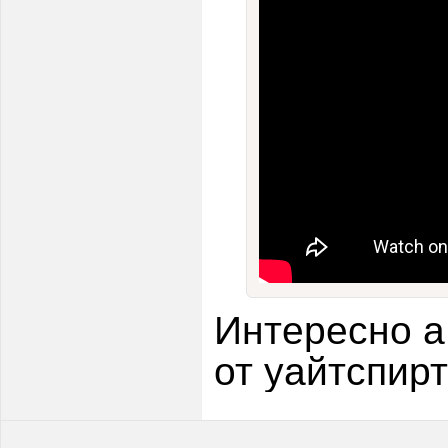
Интересно а
от уайтспир