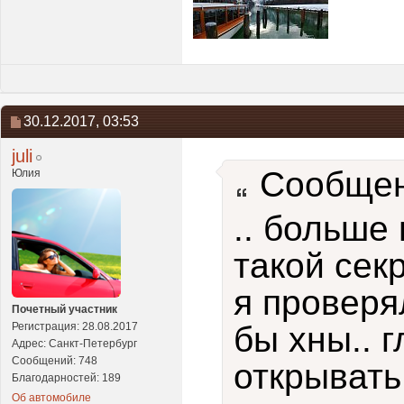
30.12.2017,
03:53
juli
Сообщен
Юлия
.. больше
такой секр
я проверя
Почетный участник
Регистрация: 28.08.2017
бы хны.. 
Адрес: Санкт-Петербург
Сообщений: 748
открывать
Благодарностей: 189
Об автомобиле