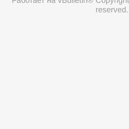
Работает на
vBulletin®
Copyright 
reserved