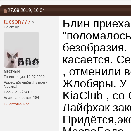
27.09.2019,
16:04
Блин приехал
tucson777
Не скажу
"поломалось
безобразия. 
касается. С
, отменили 
Местный
Регистрация: 13.07.2019
Жлобяры. У 
Адрес: абу-даби ,Ну почти
Москва!
KiaClub , со
Сообщений: 410
Благодарностей: 184
Лайфхак зак
Об автомобиле
Придётся,эк