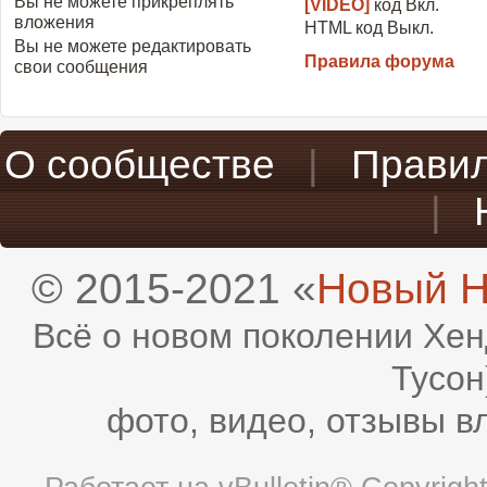
Вы
не можете
прикреплять
[VIDEO]
код
Вкл.
вложения
HTML код
Выкл.
Вы
не можете
редактировать
Правила форума
свои сообщения
О сообществе
|
Прави
|
© 2015-2021 «
Новый H
Всё о новом поколении Хен
Тусон
фото, видео, отзывы в