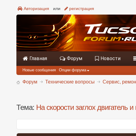
Авторизация
или
регистрация
Главная
Форум
Новости
Новые сообщения
Опции форума
Форум
Технические вопросы
Сервис, ремонт
Тема:
На скорости заглох двигатель и