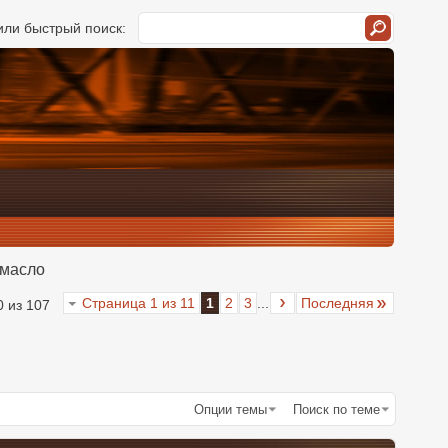
ли быстрый поиск:
 масло
Страница 1 из 11
1
2
3
...
Последняя
0 из 107
Опции темы
Поиск по теме