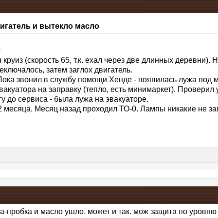
вигатель и вытекло масло
?
 круиз (скорость 65, т.к. ехал через две длинных деревни)
еключалось, затем заглох двигатель.
Пока звонил в службу помощи Хенде - появилась лужа под 
акуатора на заправку (тепло, есть минимаркет). Проверил 
у до сервиса - была лужа на эвакуаторе.
2 месяца. Месяц назад проходил ТО-0. Лампы никакие не заг
а-пробка и масло ушло. может и так. мож защита по уровню 