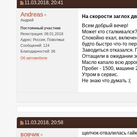
11.03.2018,
20:41
Andreas
На скорости заглох д
Андрей
Всем добрый вечер!
Постоянный участник
Может кто сталкивался
Регистрация: 08.01.2018
Спокойно ехал, включен
Адрес: Россия, Поволжье
будто быстро что-то пер
Сообщений: 124
Заводиться отказался. 
Благодарностей: 36
Оттащили в ожидании эв
Об автомобиле
Масло капало всю дорог
Пробег - 1500, машине 
Утром в сервис.
Не знаю что думать :(
11.03.2018,
20:58
щелчок-отвалилась гайк
вовчик