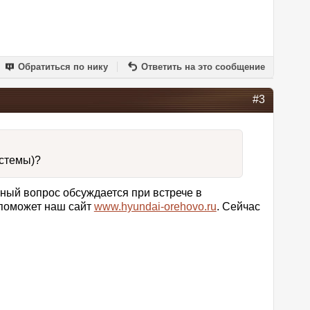
Обратиться по нику
Ответить на это сообщение
#3
истемы)?
нный вопрос обсуждается при встрече в
 поможет наш сайт
www.hyundai-orehovo.ru
. Сейчас