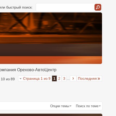
ли быстрый поиск:
омпания Орехово-АвтоЦентр
Страница 1 из 9
1
2
3
...
Последняя
 10 из 89
Опции темы
Поиск по теме