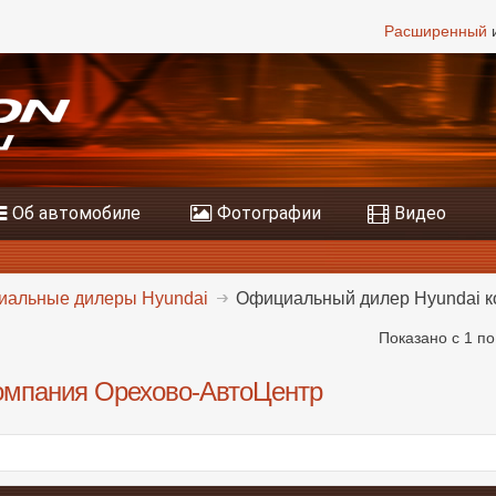
Расширенный
и
Об автомобиле
Фотографии
Видео
альные дилеры Hyundai
Официальный дилер Hyundai к
Показано с 1 по
омпания Орехово-АвтоЦентр