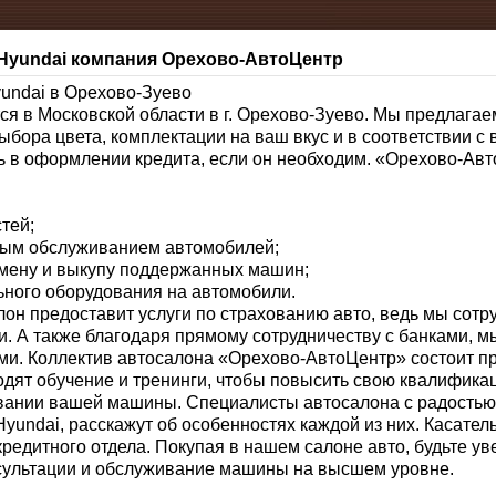
yundai компания Орехово-АвтоЦентр
undai в Орехово-Зуево
ся в Московской области в г. Орехово-Зуево. Мы предлага
ыбора цвета, комплектации на ваш вкус и в соответствии 
ь в оформлении кредита, если он необходим. «Орехово-Ав
тей;
ным обслуживанием автомобилей;
бмену и выкупу поддержанных машин;
ьного оборудования на автомобили.
лон предоставит услуги по страхованию авто, ведь мы сот
. А также благодаря прямому сотрудничеству с банками, 
и. Коллектив автосалона «Орехово-АвтоЦентр» состоит п
одят обучение и тренинги, чтобы повысить свою квалифика
вании вашей машины. Специалисты автосалона с радостью 
undai, расскажут об особенностях каждой из них. Касател
кредитного отдела. Покупая в нашем салоне авто, будьте у
сультации и обслуживание машины на высшем уровне.