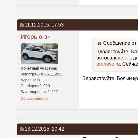
11.12.2015,
17:53
Игорь о-з
Сообщение от
Здравствуйте, Вла
автосалоне, т.к.
orehovo.ru
. Сейча
Почетный участник
Регистрация: 15.11.2015
Здравствуйте. Белый кр
Адрес: М.О.
Сообщений: 920
Благодарностей: 222
Об автомобиле
13.12.2015,
20:42