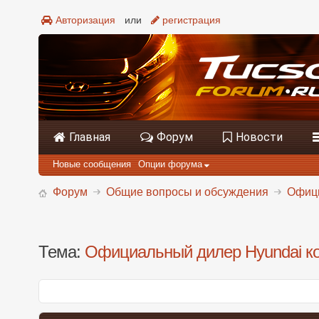
Авторизация
или
регистрация
Главная
Форум
Новости
Новые сообщения
Опции форума
Форум
Общие вопросы и обсуждения
Офици
Тема:
Официальный дилер Hyundai к