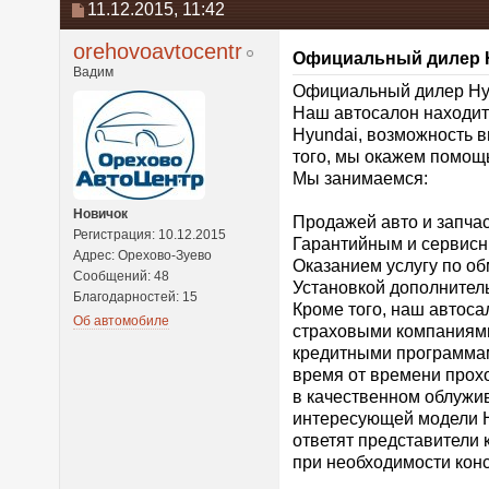
11.12.2015,
11:42
orehovoavtocentr
Официальный дилер H
Вадим
Официальный дилер Hy
Наш автосалон находит
Hyundai, возможность в
того, мы окажем помощ
Мы занимаемся:
Новичок
Продажей авто и запчас
Регистрация: 10.12.2015
Гарантийным и сервис
Адрес: Орехово-Зуево
Оказанием услугу по о
Сообщений: 48
Установкой дополнител
Благодарностей: 15
Кроме того, наш автоса
Об автомобиле
страховыми компаниями
кредитными программам
время от времени прох
в качественном облужи
интересующей модели Hy
ответят представители 
при необходимости кон