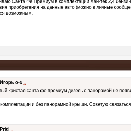
ваю Санта Фе Премиум в комплектации Хай-тек 2,4 бензин, 
вия приобретения на данные авто (можно в личные сообщен
тся возможным.
Игорь о-з
лый кристал санта фе премиум дизель с панорамой не появ
е комплектации и без панорамной крыши. Советую связать
Prid